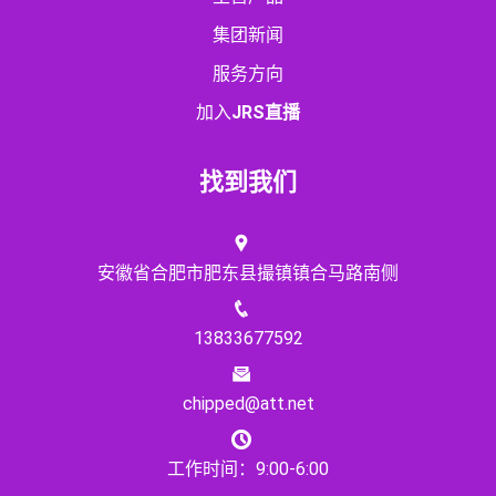
集团新闻
服务方向
加入
JRS直播
找到我们
安徽省合肥市肥东县撮镇镇合马路南侧
13833677592
chipped@att.net
工作时间：9:00-6:00