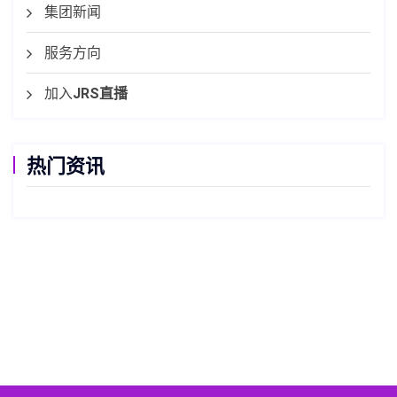
集团新闻
服务方向
加入
JRS直播
热门资讯