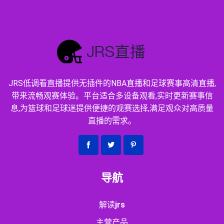
JRS低调看直播提供无插件的NBA直播和足球赛事高清直播,
带来流畅观赛体验。平台适合多设备观看,实时更新赛事信
息,为篮球和足球迷提供便捷的观赛选择,满足观众对高质量
直播的需求。
导航
解读
jrs
主营产品